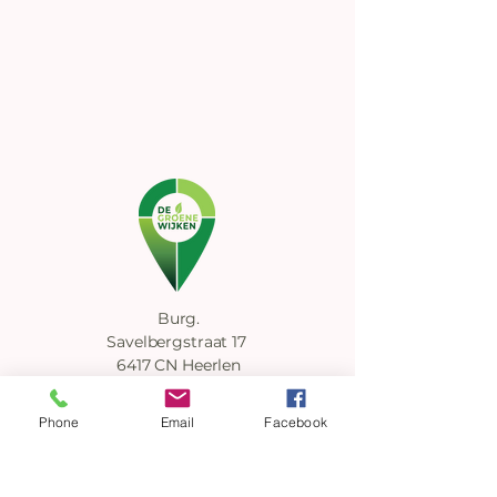
Burg.
Savelbergstraat 17
6417 CN Heerlen
+31 [0]620 135 965
Phone
Email
Facebook
contact@degroenewijken.nl